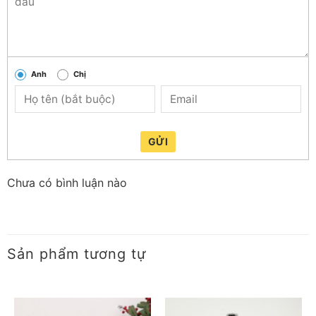
Anh
Chị
Nồi cơm nắp gài dung tích 1.8 lít phục vụ tốt cho các
gia đình có 4 – 6 thành viên
GỬI
Chưa có bình luận nào
Sản phẩm tương tự