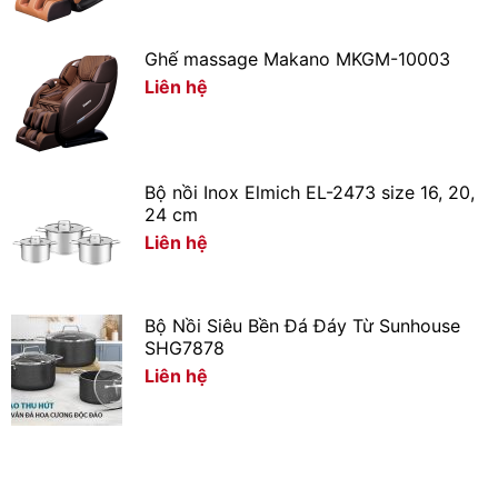
Ghế massage Makano MKGM-10003
Liên hệ
Bộ nồi Inox Elmich EL-2473 size 16, 20,
24 cm
Liên hệ
Bộ Nồi Siêu Bền Đá Đáy Từ Sunhouse
SHG7878
Liên hệ
Lòng nồi hợp kim nhôm phủ lớp chống dính bền tốt,
nấu cơm chín ngon, hạn chế dính cháy, dễ vệ sinh sau
khi dùng
Xem thêm: Ưu điểm của lòng nồi bằng hợp kim nhôm