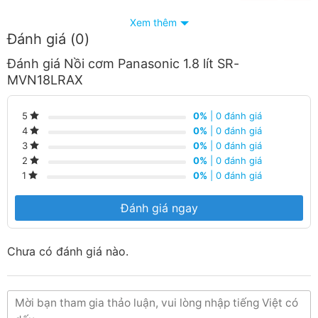
Xem thêm
Đánh giá (0)
Nồi cơm Panasonic SR-MVN18LRAX kiểu dáng và màu
Đánh giá Nồi cơm Panasonic 1.8 lít SR-
sắc hài hòa, sang trọng, làm tăng vẻ đẹp thẩm mỹ cho
MVN18LRAX
không gian bếp
0%
| 0 đánh giá
5
0%
| 0 đánh giá
4
0%
| 0 đánh giá
3
0%
| 0 đánh giá
2
0%
| 0 đánh giá
1
Đánh giá ngay
Chưa có đánh giá nào.