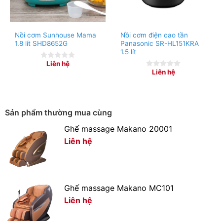
Nồi cơm Sunhouse Mama
Nồi cơm điện cao tần
1.8 lít SHD8652G
Panasonic SR-HL151KRA
1.5 lít
Liên hệ
0
Liên hệ
out
0
of
out
5
of
5
Sản phẩm thường mua cùng
Ghế massage Makano 20001
Nồi nấu cơm chín nhanh, tiết kiệm điện năng và thời
Liên hệ
gian nhờ công suất 650W kết hợp công nghệ nấu 1D
Ghế massage Makano MC101
Liên hệ