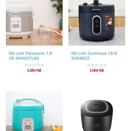
Nồi cơm Panasonic 1 lít
Nồi cơm Sunhouse 1.8 lít
SR-MVN107LRA
SHD8632
Sử dụng nồi cơm điện đơn giản chỉ với 1 nút gạt, có 2
Liên hệ
Liên hệ
0
0
chế độ: nấu cơm và giữ ấm
out
out
of
of
5
5