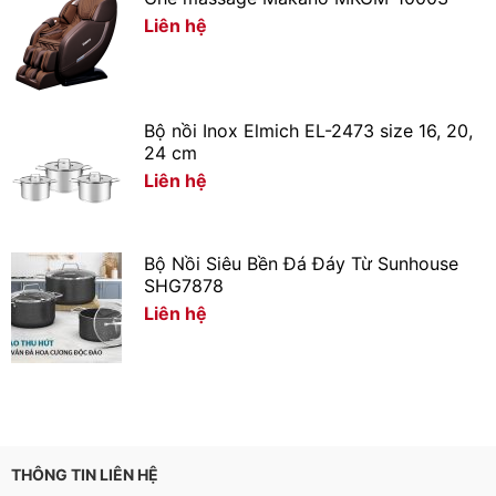
của nồi cơm nắp gài Sunhouse bằng nút gạt. Ngoài ra,
Liên hệ
bảng điều khiển còn được trang bị đèn báo tiện lợi.
Xem thêm: Cách nấu cơm ngon bằng nồi cơm điện
Bộ nồi Inox Elmich EL-2473 size 16, 20,
24 cm
Liên hệ
Bộ Nồi Siêu Bền Đá Đáy Từ Sunhouse
SHG7878
Liên hệ
THÔNG TIN LIÊN HỆ