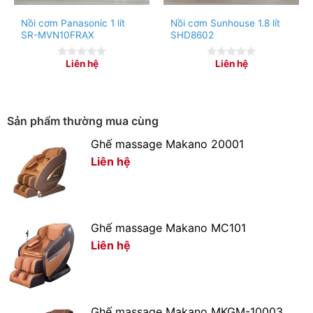
Nồi cơm Panasonic 1 lít
Nồi cơm Sunhouse 1.8 lít
SR-MVN10FRAX
SHD8602
Liên hệ
Liên hệ
0
0
out
out
of
of
5
5
Sản phẩm thường mua cùng
Ghế massage Makano 20001
Liên hệ
Ghế massage Makano MC101
Liên hệ
Bảng điều khiển – Chế độ nấu
– Dễ dàng điều chỉnh 2 chế độ nấu cơm và giữ ấm
Ghế massage Makano MKGM-10003