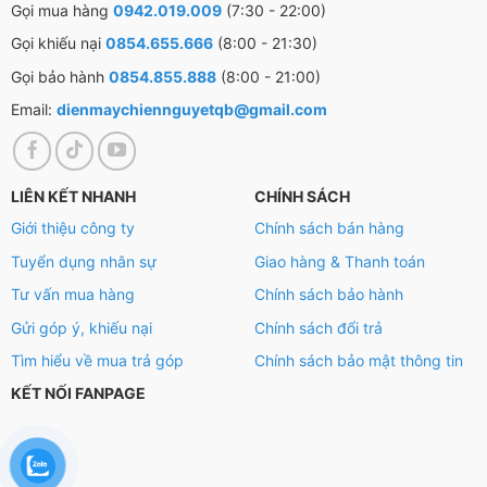
Gọi mua hàng
0942.019.009
(7:30 - 22:00)
Gọi khiếu nại
0854.655.666
(8:00 - 21:30)
Gọi bảo hành
0854.855.888
(8:00 - 21:00)
Email:
dienmaychiennguyetqb@gmail.com
Tiện ích – Phụ kiện
– Sau khi cơm chín, nồi sẽ tự động chuyển sang chế độ
LIÊN KẾT NHANH
CHÍNH SÁCH
giữ ấm với thời gian tối đa 48 giờ.
Giới thiệu công ty
Chính sách bán hàng
– Nồi có xửng hấp kèm theo, hỗ trợ chế biến những
Tuyển dụng nhân sự
Giao hàng & Thanh toán
món hấp: rau củ, xôi, bánh,… thuận tiện hơn.
Tư vấn mua hàng
Chính sách bảo hành
Gửi góp ý, khiếu nại
Chính sách đổi trả
– Sản phẩm được trang bị thêm các phụ kiện: muỗng
Tìm hiểu về mua trả góp
Chính sách bảo mật thông tin
cơm, cốc đong và xửng hấp.
KẾT NỐI FANPAGE