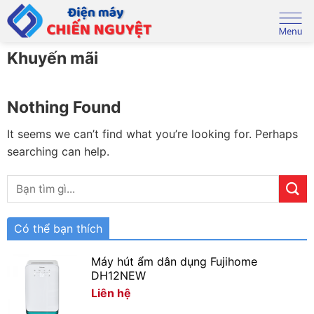
Skip
to
content
Khuyến mãi
Nothing Found
It seems we can’t find what you’re looking for. Perhaps
searching can help.
Có thể bạn thích
Máy hút ẩm dân dụng Fujihome
DH12NEW
Liên hệ