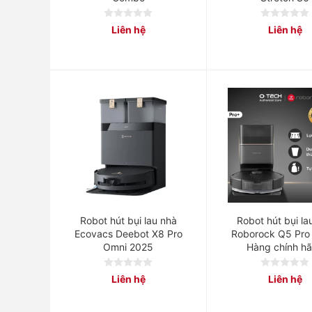
0
0
Liên hệ
Liên hệ
out
out
of
of
5
5
Robot hút bụi lau nhà
Robot hút bụi la
Ecovacs Deebot X8 Pro
Roborock Q5 Pro 
Omni 2025
Hàng chính h
0
0
Liên hệ
Liên hệ
out
out
of
of
5
5