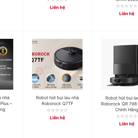
0
Liên hệ
out
0
Liên hệ
of
out
5
of
5
u nhà
Robot hút bụi lau nhà
Robot hút bụi la
Plus –
Roborock Q7TF
Roborock QR 798
ãng
Chính Hãn
0
Liên hệ
out
0
Liên hệ
of
out
5
of
5