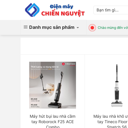
Skip
Tìm
to
kiếm:
content
Danh mục sản phẩm
Chào mừng đến với
Máy hút bụi lau nhà cầm
Máy lau nhà khô 
tay Roborock F25 ACE
tay Tineco Floo
Combo
Stretch S6