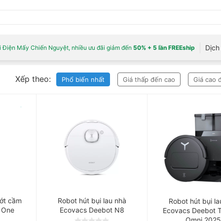
Dịch 
 Điện Mấy Chiến Nguyệt, nhiều ưu đãi giảm đến
50% + 5 lần FREEship
Xếp theo:
Phổ biến nhất
Giá thấp đến cao
Giá cao 
ướt cầm
Robot hút bụi lau nhà
Robot hút bụi la
r One
Ecovacs Deebot N8
Ecovacs Deebot 
Omni 2025