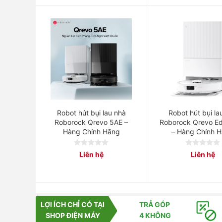
Robot hút bụi lau nhà
Robot hút bụi la
Roborock Qrevo 5AE –
Roborock Qrevo E
Hàng Chính Hãng
– Hàng Chính 
0
0
Liên hệ
Liên hệ
out
out
of
of
5
5
LỢI ÍCH CHỈ CÓ TẠI
TRẢ GÓP
SHOP ĐIỆN MÁY
4 KHÔNG