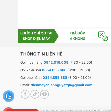
LỢI ÍCH CHỈ CÓ TẠI
TRẢ GÓP
SHOP ĐIỆN MÁY
4 KHÔNG
THÔNG TIN LIÊN HỆ
Gọi mua hàng
0942.019.009
(7:30 - 22:00)
Gọi khiếu nại
0854.655.666
(8:00 - 21:30)
Gọi bảo hành
0854.855.888
(8:00 - 21:00)
Email:
dienmaychiennguyetqb@gmail.com
© 2026 Công ty TNHH PHƯƠNG NAM. Mã số thuế: 3100265238. 