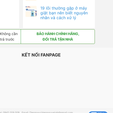
19 lỗi thường gặp ở máy
giặt bạn nên biết nguyên
nhân và cách xử lý
Không cần
BẢO HÀNH CHÍNH HÃNG,
trả trước
ĐỔI TRẢ TẬN NHÀ
KẾT NỐI FANPAGE
: 0942.019.009 . Email:
Dienmaychiennguyetqb@gmail.com