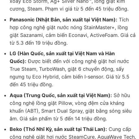
xoáy Eco Storm, Ag+ Silver Nano™, lồng giặt kim
cương, Steam. Phạm vi giá từ 5 đến 45 triệu đồng.
Panasonic (Nhật Bản, sản xuất tại Việt Nam):
Tích
hợp công nghệ giặt nước nóng StainMaster+, lồng
giặt Sazanami, cảm biến Econavi, ActiveFoam. Giá cả
từ 5.3 đến 19 triệu đồng.
LG (Hàn Quốc, sản xuất tại Việt Nam và Hàn
Quốc):
Được biết đến với công nghệ giặt hơi nước
True Steam, TurboWash, giặt 6 chuyển động, sấy
ngưng tụ Eco Hybrid, cảm biến I-sensor. Giá từ 5.5
đến 45 triệu đồng.
Aqua (Trung Quốc, sản xuất tại Việt Nam):
Sở hữu
công nghệ lồng giặt Pillow, vòng đệm cửa kháng
khuẩn (ABT), Smart Dual Spray, giặt bằng sóng siêu
âm. Giá sản phẩm từ 5 đến 14 triệu đồng.
Beko (Thổ Nhĩ Kỳ, sản xuất tại Thái Lan):
Cung cấp
công nghệ giặt hơi nước SteamCure, AquaWave Tech,