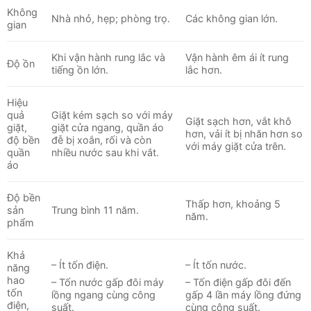
Không
Nhà nhỏ, hẹp; phòng trọ.
Các không gian lớn.
gian
Khi vận hành rung lắc và
Vận hành êm ái ít rung
Độ ồn
tiếng ồn lớn.
lắc hơn.
Hiệu
quả
Giặt kém sạch so với máy
Giặt sạch hơn, vắt khô
giặt,
giặt cửa ngang, quần áo
hơn, vải ít bị nhăn hơn so
độ bền
đễ bị xoắn, rối và còn
với máy giặt cửa trên.
quần
nhiều nước sau khi vắt.
áo
Độ bền
Thấp hơn, khoảng 5
sản
Trung bình 11 năm.
năm.
phẩm
Khả
– Ít tốn điện.
– Ít tốn nước.
năng
hao
– Tốn nước gấp đôi máy
– Tốn điện gấp đôi đến
tốn
lồng ngang cùng công
gấp 4 lần máy lồng đứng
điện,
suất.
cùng công suất.