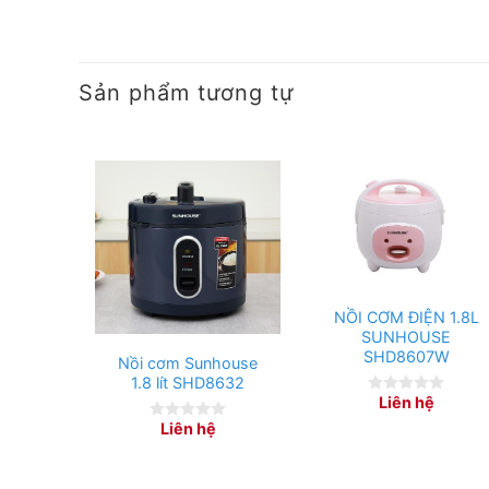
– Công nghệ nấu 1D kết hợp công suất mạnh mẽ 
và thời gian.
– Nấu được hơn 10 cốc gạo kèm nồi, đáp ứng khẩ
Sản phẩm tương tự
7 lít.
NỒI CƠM ĐIỆN 1.8L
SUNHOUSE
SHD8607W
Nồi cơm Sunhouse
1.8 lít SHD8632
Liên hệ
0
out
Liên hệ
0
of
out
5
of
5