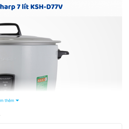
m thêm
V