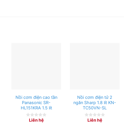
2000W giúp nấu cơm chín nhanh, tiết kiệm điện năng
u phần ăn cho khoảng 15 – 20 người nhờ dung tích lớn
Nồi cơm điện cao tần
Nồi cơm điện tử 2
Panasonic SR-
ngăn Sharp 1.8 lít KN-
HL151KRA 1.5 lít
TC50VN-SL
Liên hệ
Liên hệ
0
0
out
out
of
of