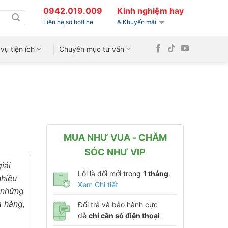
0942.019.009
Kinh nghiệm hay
Liên hệ số hotline
& Khuyến mãi
vụ tiện ích
Chuyên mục tư vấn
MUA NHƯ VUA - CHĂM
SÓC NHƯ VIP
iải
Lỗi là đổi mới trong
1 tháng
.
nhiều
Xem Chi tiết
 những
à hàng,
Đổi trả và bảo hành cực
dễ
chỉ cần số điện thoại