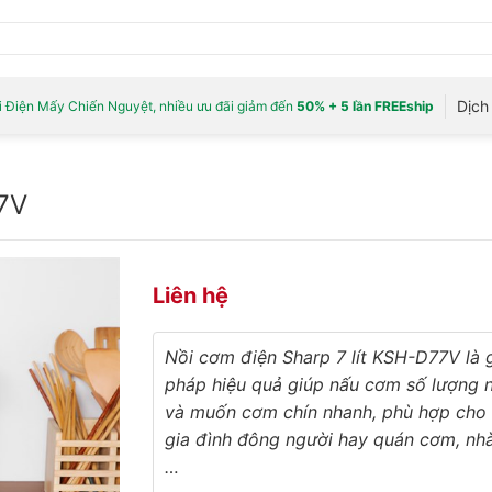
Dịch 
 Điện Mấy Chiến Nguyệt, nhiều ưu đãi giảm đến
50% + 5 lần FREEship
77V
Liên hệ
Nồi cơm điện Sharp 7 lít KSH-D77V​
là g
pháp hiệu quả
giúp nấu cơm số lượng 
và muốn cơm chín nhanh, phù hợp cho
gia đình đông người hay quán cơm, nh
…