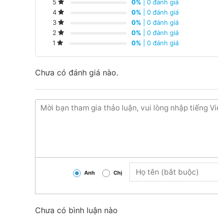
0%
| 0 đánh giá
5
0%
| 0 đánh giá
4
0%
| 0 đánh giá
3
0%
| 0 đánh giá
2
0%
| 0 đánh giá
1
Chưa có đánh giá nào.
Nồi cơm điện Sharp 7 lít KSH-D77V​​
nhập khẩu từ
dung tích lớn 7 lít,
nút gạt dễ thao tác,… hỗ trợ 
Anh
Chị
quán ăn.
Công nghệ nấu, công suất – Dung tích
Chưa có bình luận nào