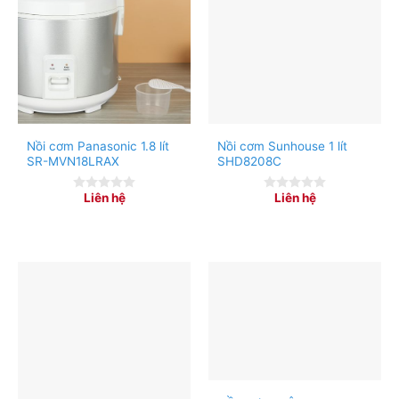
Nồi cơm Panasonic 1.8 lít
Nồi cơm Sunhouse 1 lít
SR-MVN18LRAX
SHD8208C
Liên hệ
Liên hệ
0
0
out
out
of
of
5
5