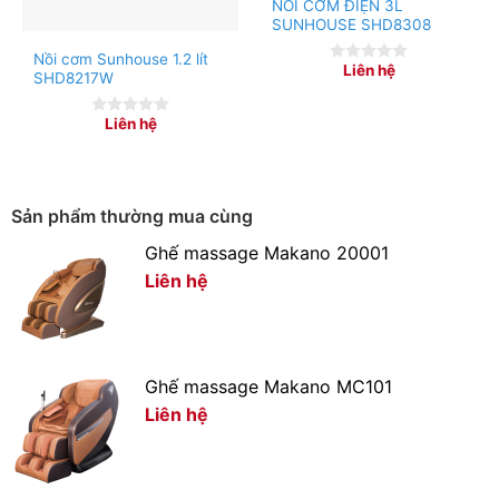
NỒI CƠM ĐIỆN 3L
SUNHOUSE SHD8308
Nồi cơm Sunhouse 1.2 lít
Liên hệ
0
SHD8217W
out
of
5
Liên hệ
0
out
of
5
Sản phẩm thường mua cùng
Ghế massage Makano 20001
Liên hệ
Ghế massage Makano MC101
Liên hệ