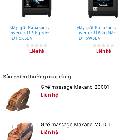
cường lực có độ bền tốt
, kèm với phần viền cửa mạ
Chrome sáng bóng.
– Lồng giặt được làm bằng chất liệu
thép không gỉ cũng
Máy giặt Panasonic
Máy giặt Panasonic
có độ sáng bóng cao, độ bền tốt
và nhất là giảm thiểu
Inverter 11.5 Kg NA-
Inverter 11.5 kg NA-
FD115X3BV
FD115W3BV
tình trạng bám cặn từ bụi vải và chất giặt tẩy sau mỗi
lần giặt, nhờ đó nâng cao hiệu quả giặt sạch quần áo.
Liên hệ
Liên hệ
0
0
out
out
of
of
5
5
Sản phẩm thường mua cùng
Ghế massage Makano 20001
Liên hệ
Ghế massage Makano MC101
Liên hệ