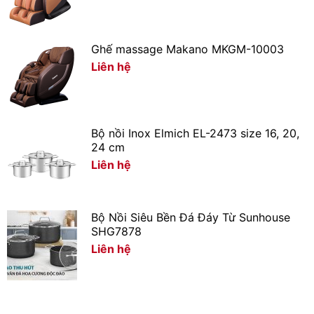
Ghế massage Makano MKGM-10003
Liên hệ
Bộ nồi Inox Elmich EL-2473 size 16, 20,
*Hình ảnh chỉ mang tính chất minh họa
24 cm
Liên hệ
Khối lượng giặt và chương trình
– Mẫu máy giặt sấy Panasonic này có thể đáp ứng nhu
cầu sử dụng cho những gia đình đông thành viên,
từ 5 –
Bộ Nồi Siêu Bền Đá Đáy Từ Sunhouse
7 người
nhờ khả năng
giặt với khối lượng 9.5 kg và sấy
SHG7878
với khối lượng 6 kg
, thuận tiện cho việc giặt giũ dù bạn
Liên hệ
sống ở khu vực có điều kiện thời tiết ra sao.
– Trang bị đến
16 chương trình hoạt động
, giúp người
dùng có thể lựa chọn đa dạng phù hợp với đặc điểm đồ