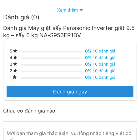
Xem thêm
Đánh giá (0)
Đánh giá Máy giặt sấy Panasonic Inverter giặt 9.5
kg – sấy 6 kg NA-S956FR1BV
0%
| 0 đánh giá
5
0%
| 0 đánh giá
4
Tích hợp chức năng sấy
0%
| 0 đánh giá
3
0%
| 0 đánh giá
2
Panasonic Inverter NA-S956FR1BV thuộc dòng máy
0%
| 0 đánh giá
1
giặt có
tích hợp chức năng sấy
tiện lợi, có thể đáp ứng
cho nhu cầu sấy khô quần áo vào những ngày trời mưa
Đánh giá ngay
ẩm ướt. Hơn nữa, chiếc máy giặt này còn mang lại hiệu
quả
tiết kiệm chi phí mua sắm ban đầu và không gian
Chưa có đánh giá nào.
lắp đặt
khi không phải mua riêng thêm một máy sấy.