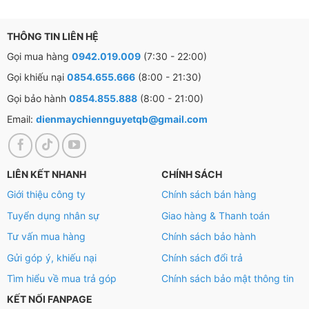
giặt như mỏng cho đến dày nặng, giặt thông thường
cho đến giặt nhanh.
THÔNG TIN LIÊN HỆ
Gọi mua hàng
0942.019.009
(7:30 - 22:00)
Hơn nữa, chế độ
sấy nâng niu
còn
giảm thiểu tình trạng
Gọi khiếu nại
0854.655.666
(8:00 - 21:30)
hỏng và co rút sợi vải
khi đồ giặt được sấy ở nhiệt độ
Gọi bảo hành
0854.855.888
(8:00 - 21:00)
tối ưu 65°C.
Email:
dienmaychiennguyetqb@gmail.com
LIÊN KẾT NHANH
CHÍNH SÁCH
Giới thiệu công ty
Chính sách bán hàng
Tuyển dụng nhân sự
Giao hàng & Thanh toán
Tư vấn mua hàng
Chính sách bảo hành
Gửi góp ý, khiếu nại
Chính sách đổi trả
Tìm hiểu về mua trả góp
Chính sách bảo mật thông tin
KẾT NỐI FANPAGE