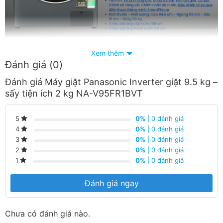
Xem thêm
Đánh giá (0)
Đánh giá Máy giặt Panasonic Inverter giặt 9.5 kg –
sấy tiện ích 2 kg NA-V95FR1BVT
Máy giặt Panasonic Inverter 9.5 Kg NA-V95FR1BVT là
loại máy giặt lồng ngang giặt mạnh mẽ, hiệu quả nhờ
công nghệ giặt diệt khuẩn Blue Ag+, công nghệ giặt
0%
| 0 đánh giá
5
0%
| 0 đánh giá
4
thông minh 3Di Inverter, giặt nước nóng,… bảo vệ an
0%
| 0 đánh giá
3
toàn cho làn da nhạy cảm.
0%
| 0 đánh giá
2
0%
| 0 đánh giá
1
Đánh giá ngay
Chưa có đánh giá nào.