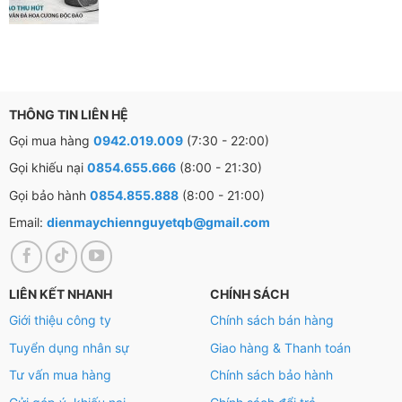
ở nhiệt độ cao từ 40 – 90 độ C. Ở nhiệt độ cao công
nghệ này có khả năng tiêu diệt đến 99,99% vi khuẩn
gây hại, ngăn ngừa tác nhân gây dị ứng, bảo vệ an toàn
cho làn da nhạy cảm.
THÔNG TIN LIÊN HỆ
Gọi mua hàng
0942.019.009
(7:30 - 22:00)
Gọi khiếu nại
0854.655.666
(8:00 - 21:30)
Gọi bảo hành
0854.855.888
(8:00 - 21:00)
Email:
dienmaychiennguyetqb@gmail.com
LIÊN KẾT NHANH
CHÍNH SÁCH
Giới thiệu công ty
Chính sách bán hàng
Tuyển dụng nhân sự
Giao hàng & Thanh toán
Tư vấn mua hàng
Chính sách bảo hành