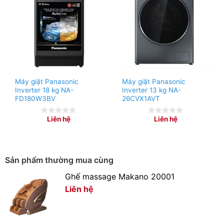
Máy giặt Panasonic
Máy giặt Panasonic
Inverter 18 kg NA-
Inverter 13 kg NA-
FD180W3BV
26CVX1AVT
Liên hệ
Liên hệ
0
0
out
out
of
of
5
5
Sản phẩm thường mua cùng
Ghế massage Makano 20001
Liên hệ
* Hình ảnh chỉ mang tính chất minh họa
Khối lượng giặt và chương trình