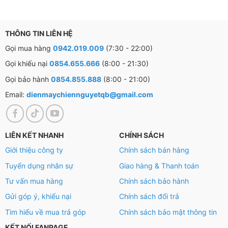
Trải nghiệm giặt siêu sạch với xoáy nước siêu mạnh
Water Bazooka – giúp dễ dàng đánh bay mọi vết bẩn.
THÔNG TIN LIÊN HỆ
Kết hợp cùng TD Inverter giúp tăng cường công suất
Gọi mua hàng
0942.019.009
(7:30 - 22:00)
gấp 6 lần, mang lại hiệu quả giặt và xả cao hơn vừa tiết
kiệm năng lượng tốt hơn.
Gọi khiếu nại
0854.655.666
(8:00 - 21:30)
Gọi bảo hành
0854.855.888
(8:00 - 21:00)
Email:
dienmaychiennguyetqb@gmail.com
LIÊN KẾT NHANH
CHÍNH SÁCH
Giới thiệu công ty
Chính sách bán hàng
Tuyển dụng nhân sự
Giao hàng & Thanh toán
Tư vấn mua hàng
Chính sách bảo hành
Gửi góp ý, khiếu nại
Chính sách đổi trả
Tìm hiểu về mua trả góp
Chính sách bảo mật thông tin
KẾT NỐI FANPAGE