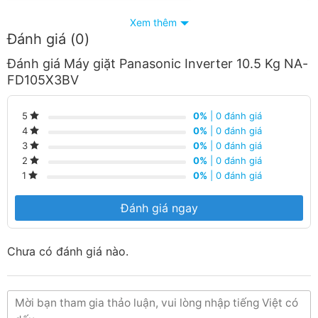
Xem thêm
Đánh giá (0)
Đánh giá Máy giặt Panasonic Inverter 10.5 Kg NA-
FD105X3BV
Máy giặt Panasonic Inverter 10.5 Kg NA-
0%
| 0 đánh giá
5
FD105X3BV dễ dàng giặt ủi, thơm mát và
0%
| 0 đánh giá
4
sạch sẽ mỗi ngày
0%
| 0 đánh giá
3
0%
| 0 đánh giá
2
Quần áo sạch và thơm mát hơn sau mỗi lần giặt. Công
0%
| 0 đánh giá
1
nghệ giặt mạnh mẽ giúp đơn giản hóa công việc giặt
giũ, không cần giặt tay trước khi cho vào máy. Dễ dàng
Đánh giá ngay
giữ cho quần áo luôn sạch sẽ thơm tho mỗi ngày chỉ với
một lần giặt.
Chưa có đánh giá nào.