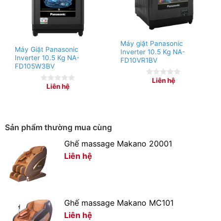
Máy giặt Panasonic
Máy Giặt Panasonic
Inverter 10.5 Kg NA-
Inverter 10.5 Kg NA-
FD10VR1BV
FD105W3BV
Liên hệ
0
Liên hệ
0
out
out
of
Lớp bọt mịn giúp đánh bay vết bẩn
of
5
5
Hệ thống Active Foam tạo nên lớp bọt siêu mịn và đậm
Sản phẩm thường mua cùng
đặc, giúp thấm sâu vào từng sợi vải, dễ dàng đánh bay
cả những vết bẩn cứng đầu, đem lại hiệu quả sạch sâu
Ghế massage Makano 20001
tốt nhất.
Liên hệ
Ghế massage Makano MC101
Liên hệ