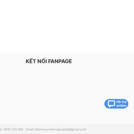
KẾT NỐI FANPAGE
Hỗ trợ
online
: 0942.019.009 . Email:
Dienmaychiennguyetqb@gmail.com