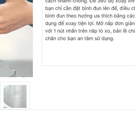
cách nhanh chóng. Đế 360 độ xoay linh
bạn chỉ cần đặt bình đun lên đế, điều c
bình đun theo hướng ưa thích bằng các
dụng đế xoay tiện lợi. Mở nắp đơn giản
với 1 nút nhấn trên nắp lò xo, bản lề ch
chắn cho bạn an tâm sử dụng.