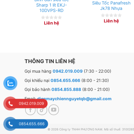
Siêu Tốc Panafresh
Sharp 1 lít EKJ-
Jk78 Nhựa
10DVPS-RD
Liên hệ
0
Liên hệ
0
out
out
of
of
5
5
THÔNG TIN LIÊN HỆ
Gọi mua hàng
0942.019.009
(7:30 - 22:00)
Gọi khiếu nại
0854.655.666
(8:00 - 21:30)
Gọi bảo hành
0854.855.888
(8:00 - 21:00)
Email:
dienmaychiennguyetqb@gmail.com
0942.019.009
0854.655.666
© 2026 Công ty TNHH PHƯƠNG NAM. Mã số thuế: 3100265238. 