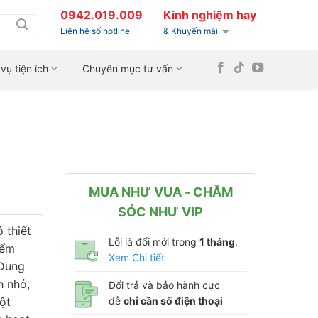
0942.019.009
Kinh nghiệm hay
Liên hệ số hotline
& Khuyến mãi
vụ tiện ích
Chuyên mục tư vấn
MUA NHƯ VUA - CHĂM
SÓC NHƯ VIP
 thiết
Lỗi là đổi mới trong
1 tháng
.
iểm
Xem Chi tiết
 Dung
h nhỏ,
Đổi trả và bảo hành cực
ột
dễ
chỉ cần số điện thoại