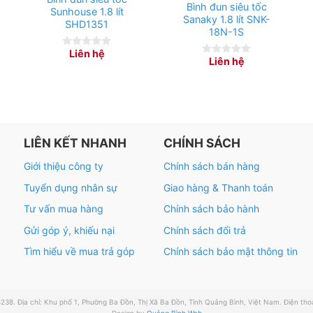
Bình đun siêu tốc
Sunhouse 1.8 lít
Sanaky 1.8 lít SNK-
SHD1351
18N-1S
Liên hệ
0
Liên hệ
0
out
out
of
of
5
5
LIÊN KẾT NHANH
CHÍNH SÁCH
Giới thiệu công ty
Chính sách bán hàng
Tuyển dụng nhân sự
Giao hàng & Thanh toán
Tư vấn mua hàng
Chính sách bảo hành
Gửi góp ý, khiếu nại
Chính sách đổi trả
Tìm hiểu về mua trả góp
Chính sách bảo mật thông tin
Địa chỉ: Khu phố 1, Phường Ba Đồn, Thị Xã Ba Đồn, Tỉnh Quảng Bình, Việt Nam. Điện thoại
Design by
Quảng Bình Web