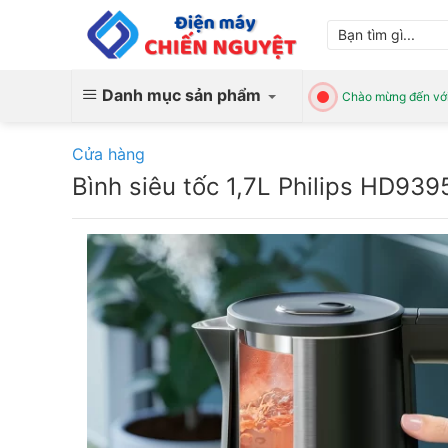
Skip
Tìm
to
kiếm:
content
Danh mục sản phẩm
Chào mừng đến với
Cửa hàng
Bình siêu tốc 1,7L Philips HD93