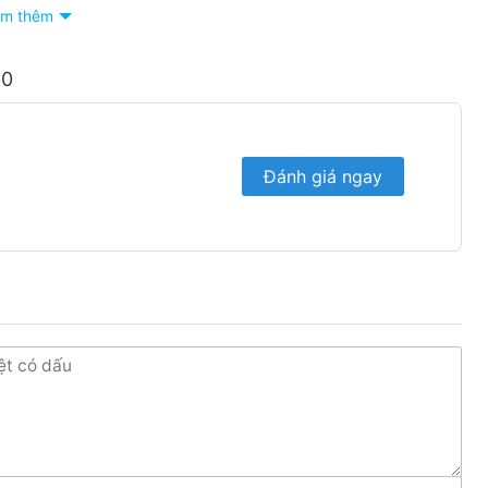
m thêm
90
Đánh giá ngay
màu đen tạo điểm nhấn sang trọng