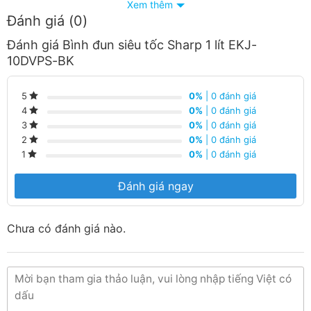
Xem thêm
Đánh giá (0)
Đánh giá Bình đun siêu tốc Sharp 1 lít EKJ-
10DVPS-BK
0%
| 0 đánh giá
5
Thiết kế
0%
| 0 đánh giá
4
0%
| 0 đánh giá
3
– Vỏ bình bằng nhựa, không chứa BPA, an toàn sức khỏe
0%
| 0 đánh giá
2
khi sử dụng.
0%
| 0 đánh giá
1
– Ruột bình inox 304 bền bỉ, an toàn kể cả khi đun nóng
Đánh giá ngay
ở nhiệt độ cao.
Chưa có đánh giá nào.