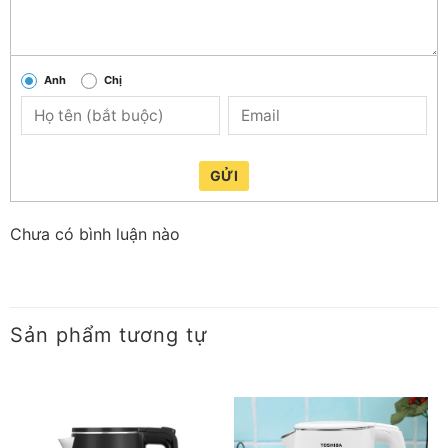
Anh
Chị
GỬI
Chưa có bình luận nào
– Lưới lọc ở miệng bình giúp loại bỏ bã trà/tạp chất để
Sản phẩm tương tự
nước rót ra sạch sẽ, trong vắt.