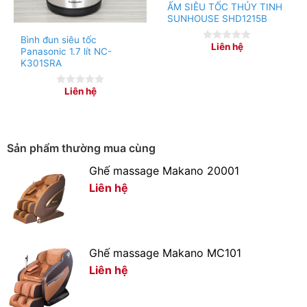
ẤM SIÊU TỐC THỦY TINH
– Dây điện được thiết kế rãnh cuốn dây quanh chân đế,
SUNHOUSE SHD1215B
bảo quản tốt, gọn gàng hoặc tùy chỉnh chiều dài dây
Bình đun siêu tốc
Liên hệ
0
nguồn theo nhu cầu sử dụng.
Panasonic 1.7 lít NC-
out
K301SRA
of
5
Liên hệ
0
out
of
5
Sản phẩm thường mua cùng
Ghế massage Makano 20001
Liên hệ
Ghế massage Makano MC101
Liên hệ