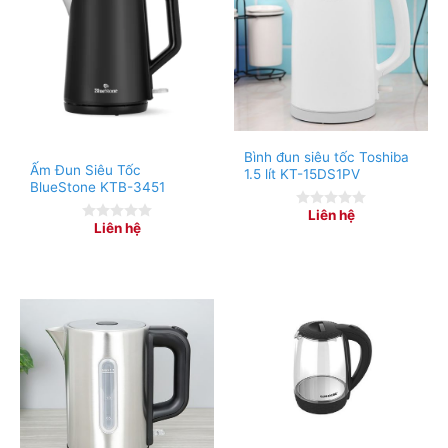
Bình đun siêu tốc Toshiba
Ấm Đun Siêu Tốc
1.5 lít KT-15DS1PV
BlueStone KTB-3451
Liên hệ
0
Liên hệ
0
out
out
of
of
5
5
– Bình đun siêu tốc sử dụng đế tiếp điện Jiatal hoạt
động ổn định, cho tuổi thọ lên tới 5000 lần đun sôi.