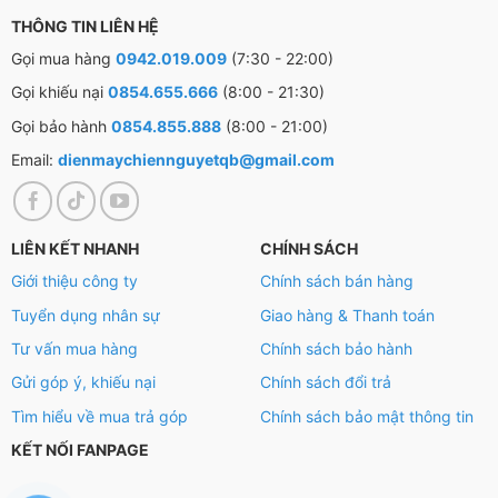
THÔNG TIN LIÊN HỆ
Gọi mua hàng
0942.019.009
(7:30 - 22:00)
Gọi khiếu nại
0854.655.666
(8:00 - 21:30)
Gọi bảo hành
0854.855.888
(8:00 - 21:00)
Email:
dienmaychiennguyetqb@gmail.com
LIÊN KẾT NHANH
CHÍNH SÁCH
Giới thiệu công ty
Chính sách bán hàng
Tuyển dụng nhân sự
Giao hàng & Thanh toán
Tư vấn mua hàng
Chính sách bảo hành
– Đun nước dễ dàng chỉ với 1 nút nhấn, ngay cả người
Gửi góp ý, khiếu nại
Chính sách đổi trả
lớn tuổi cũng có thể sử dụng được. Có đèn báo hiệu
Tìm hiểu về mua trả góp
Chính sách bảo mật thông tin
trạng thái hoạt động của bình.
KẾT NỐI FANPAGE
Chế độ an toàn