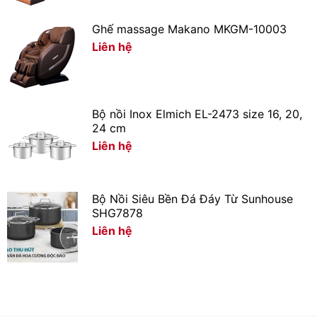
Ghế massage Makano MKGM-10003
Liên hệ
Dung tích – Công suất – Công tắc
– Dung tích 1 lít, đáp ứng được nhu cầu đun nước nóng
Bộ nồi Inox Elmich EL-2473 size 16, 20,
để pha trà, cà phê, sữa, nấu mì,…
24 cm
Liên hệ
– Công suất 1260 – 1500W, hoạt động ổn định, đun
nước sôi trong khoảng 7 phút.
Bộ Nồi Siêu Bền Đá Đáy Từ Sunhouse
Xem thêm: Mẹo dùng bình đun tiết kiệm điện.
SHG7878
Liên hệ