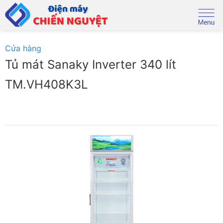
Skip
to
content
Cửa hàng
Tủ mát Sanaky Inverter 340 lít
TM.VH408K3L