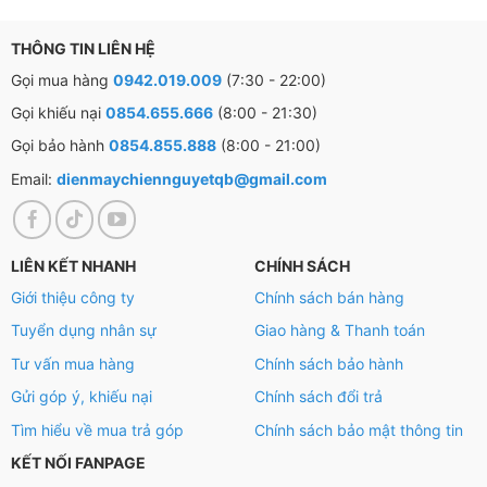
Tiện ích
THÔNG TIN LIÊN HỆ
– Có trang bị khoá cửa tủ nên có thể tiện lợi khóa lại khi
Gọi mua hàng
0942.019.009
(7:30 - 22:00)
cần thiết tránh mất trộm và tránh tình trạng trẻ em
Gọi khiếu nại
0854.655.666
(8:00 - 21:30)
nghịch phá.
Gọi bảo hành
0854.855.888
(8:00 - 21:00)
Email:
dienmaychiennguyetqb@gmail.com
– Lỗ thoát nước sẽ giúp dễ dàng hơn trong thao tác vệ
sinh tủ mát.
– Ngoài ra có các ngăn kệ có thể tháo dỡ hoặc di
LIÊN KẾT NHANH
CHÍNH SÁCH
chuyển vị trí để tăng không gian lưu trữ.
Giới thiệu công ty
Chính sách bán hàng
Tuyển dụng nhân sự
Giao hàng & Thanh toán
– Vỉ có thể thay đổi linh hoạt tiện lợi, tăng không gian
lưu trữ sản phẩm.
Tư vấn mua hàng
Chính sách bảo hành
Gửi góp ý, khiếu nại
Chính sách đổi trả
Tìm hiểu về mua trả góp
Chính sách bảo mật thông tin
KẾT NỐI FANPAGE