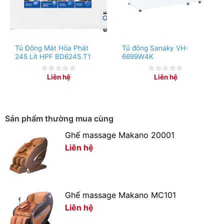
Tủ Đông Mát Hòa Phát
Tủ đông Sanaky VH-
245 Lít HPF BD6245.T1
6699W4K
Liên hệ
Liên hệ
0
0
out
out
of
of
5
5
Sản phẩm thường mua cùng
Ghế massage Makano 20001
Liên hệ
Công nghệ làm lạnh
Sử dụng công nghệ làm lạnh trực tiếp, với hệ thống dàn
Ghế massage Makano MC101
lạnh được gắn ngay bên trong thành tủ mát nên hơi lạnh
Liên hệ
được thổi trực tiếp và nhanh chóng đến thực phẩm để
bên trong, nhờ đó bảo quản chúng luôn tươi ngon.