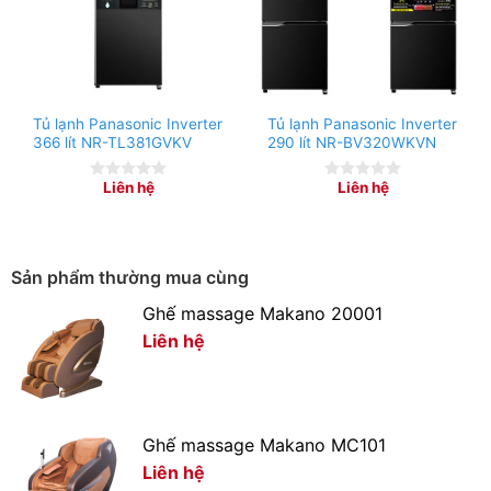
Tủ lạnh Panasonic Inverter
Tủ lạnh Panasonic Inverter
366 lít NR-TL381GVKV
290 lít NR-BV320WKVN
Liên hệ
Liên hệ
0
0
out
out
of
of
5
5
Sản phẩm thường mua cùng
Ghế massage Makano 20001
Liên hệ
Ghế massage Makano MC101
Tiết kiệm điện năng tiêu thụ hiệu quả với công nghệ
Liên hệ
Digital Inverter