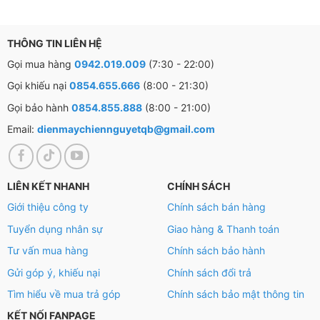
THÔNG TIN LIÊN HỆ
Gọi mua hàng
0942.019.009
(7:30 - 22:00)
Gọi khiếu nại
0854.655.666
(8:00 - 21:30)
Gọi bảo hành
0854.855.888
(8:00 - 21:00)
Email:
dienmaychiennguyetqb@gmail.com
LIÊN KẾT NHANH
CHÍNH SÁCH
Giới thiệu công ty
Chính sách bán hàng
Tuyển dụng nhân sự
Giao hàng & Thanh toán
Tư vấn mua hàng
Chính sách bảo hành
Gửi góp ý, khiếu nại
Chính sách đổi trả
Khí lạnh lan tỏa đều nhờ công nghệ làm lạnh vòm
Tìm hiểu về mua trả góp
Chính sách bảo mật thông tin
KẾT NỐI FANPAGE
Công nghệ làm lạnh vòm giúp duy trì nhiệt độ đồng đều