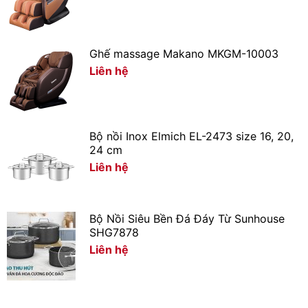
Tủ lạnh Samsung sử dụng máy nén biến tần Digital
Inverter tự động vận hành, điều chỉnh làm lạnh theo 5
cấp độ. Công nghệ này giúp tủ lạnh tiết kiệm điện năng,
Ghế massage Makano MKGM-10003
hoạt động êm ái và bộ máy có độ bền cao hơn.
Liên hệ
Bộ nồi Inox Elmich EL-2473 size 16, 20,
24 cm
Loại bỏ mùi hôi khó chịu với bộ lọc khử mùi than hoạt
Liên hệ
tính
Bộ lọc than hoạt tính giúp khử những mùi hôi khó chịu
bên trong tủ lạnh, cho không khí lạnh được trong lành.
Bộ Nồi Siêu Bền Đá Đáy Từ Sunhouse
SHG7878
Nhờ vậy sẽ bảo quản thực phẩm được tươi ngon lâu
Liên hệ
hơn.