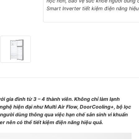
học hơn, bảo vệ sức khỏe người dùng 
Smart Inverter tiết kiệm điện năng hiệ
ới gia đình từ 3 – 4 thành viên. Không chỉ làm lạnh
nghệ hiện đại như Multi Air Flow, DoorCooling+, b
ộ lọc
 người dùng thông qua việc hạn chế sản sinh vi khuẩn
er nên có thể tiết kiệm điện năng hiệu quả.