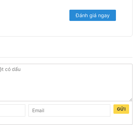
Đánh giá ngay
GỬI
 lạnh ngăn đá trên, cửa tủ làm bằng
vật liệu PCM
lấy màu