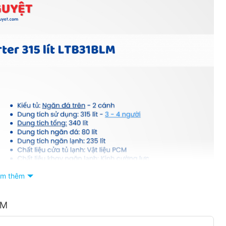
m thêm
LM