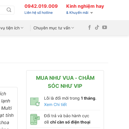
0942.019.009
Kinh nghiệm hay
Liên hệ số hotline
& Khuyến mãi
vụ tiện ích
Chuyên mục tư vấn
MUA NHƯ VUA - CHĂM
SÓC NHƯ VIP
ích
Lỗi là đổi mới trong
1 tháng
.
 lạnh
Xem Chi tiết
 Multi
ạt tính
Đổi trả và bảo hành cực
 khoa
dễ
chỉ cần số điện thoại