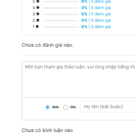
0%
| 0 đánh giá
5
0%
| 0 đánh giá
4
0%
| 0 đánh giá
3
0%
| 0 đánh giá
2
0%
| 0 đánh giá
1
Chưa có đánh giá nào.
Anh
Chị
Tổng quan thiết kế
Chưa có bình luận nào
–
Tủ lạnh LG Inverter 315 lít LTB31BLM
là kiểu tủ