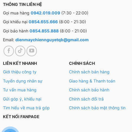
tủ thông qua đối lưu gió, giúp bạn bảo quản thực phẩm
THÔNG TIN LIÊN HỆ
tươi ngon, tiết kiệm điện.
Gọi mua hàng
0942.019.009
(7:30 - 22:00)
Gọi khiếu nại
0854.655.666
(8:00 - 21:30)
Gọi bảo hành
0854.855.888
(8:00 - 21:00)
Email:
dienmaychiennguyetqb@gmail.com
LIÊN KẾT NHANH
CHÍNH SÁCH
Giới thiệu công ty
Chính sách bán hàng
Tuyển dụng nhân sự
Giao hàng & Thanh toán
Tư vấn mua hàng
Chính sách bảo hành
Gửi góp ý, khiếu nại
Chính sách đổi trả
*Hình ảnh chỉ mang tính chất minh họa
Tìm hiểu về mua trả góp
Chính sách bảo mật thông tin
Tiện ích
KẾT NỐI FANPAGE
– Với
nút vặn điều chỉnh nhiệt độ
bạn có thể dễ dàng