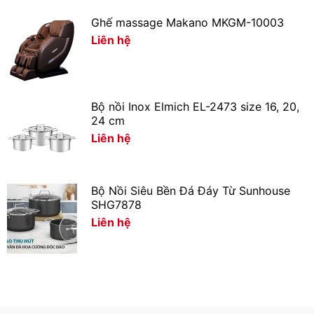
tôm, cá, thịt,… lâu hơn và ngăn chặn mùi thực phẩm lẫn
vào nhau nhờ vào nắp che của ngăn đá.
Ghế massage Makano MKGM-10003
Liên hệ
Bộ nồi Inox Elmich EL-2473 size 16, 20,
24 cm
Liên hệ
Bộ Nồi Siêu Bền Đá Đáy Từ Sunhouse
SHG7878
Liên hệ
*Hình ảnh chỉ mang tính chất minh họa
Công nghệ làm lạnh
– Tủ lạnh sử dụng công nghệ làm lạnh trực tiếp, giúp hơi
lạnh phân tán nhanh chóng, lan tỏa đều khắp các ngăn