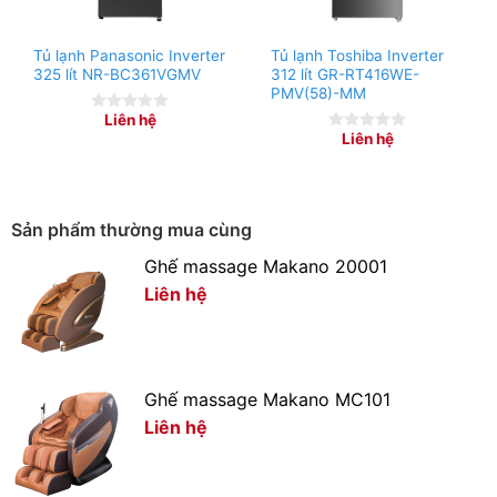
Tủ lạnh Panasonic Inverter
Tủ lạnh Toshiba Inverter
325 lít NR-BC361VGMV
312 lít GR-RT416WE-
PMV(58)-MM
Liên hệ
0
Liên hệ
out
0
of
out
5
of
5
Sản phẩm thường mua cùng
Ghế massage Makano 20001
Liên hệ
*Hình ảnh chỉ mang tính chất minh họa
Ngăn đông
– Dung tích:
14 lít
Ghế massage Makano MC101
Liên hệ
– Tủ lạnh Aqua mini được trang bị ngăn đá riêng biệt,
giúp bạn bảo quản các loại thực phẩm tươi sống như