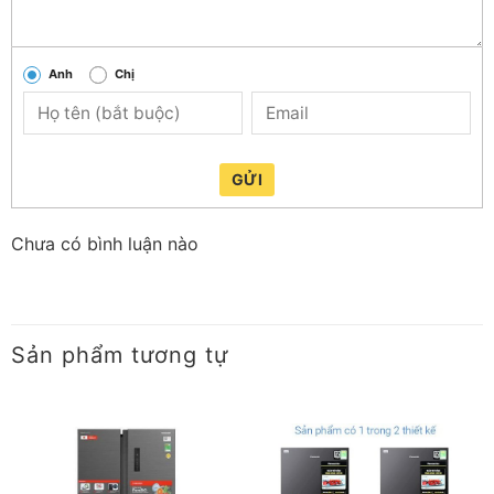
vức, giúp dễ dàng di chuyển và không chiếm nhiều diện
tích trong căn phòng.
Anh
Chị
–
Cửa tủ lạnh được làm từ thép
, đảm bảo độ bền lâu dài
trong suốt thời gian sử dụng.
GỬI
Chưa có bình luận nào
Sản phẩm tương tự