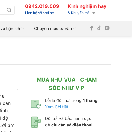
0942.019.009
Kinh nghiệm hay
Liên hệ số hotline
& Khuyến mãi
vụ tiện ích
Chuyên mục tư vấn
MUA NHƯ VUA - CHĂM
SÓC NHƯ VIP
me
Lỗi là đổi mới trong
1 tháng
.
m căn
Xem Chi tiết
ình.
ì độ
Đổi trả và bảo hành cực
sưởi ấm
dễ
chỉ cần số điện thoại