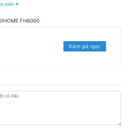
m thêm
FUJIHOME FH6000
Đánh giá ngay
OME FH6000, không gây tiếng ồn, không