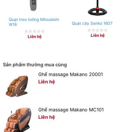
Quạt treo tường Mitsubishi
Quạt cây Senko 1607
W16
Liên hệ
Liên hệ
0
0
out
out
of
of
5
5
Sản phẩm thường mua cùng
Ghế massage Makano 20001
Liên hệ
Ghế massage Makano MC101
Liên hệ