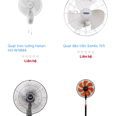
Quạt treo tường Hatari
Quạt đảo trần SenKo 105
HG-W16M4
Liên hệ
0
Liên hệ
out
0
of
out
5
of
5