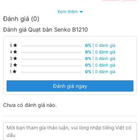
Xem thêm
Đánh giá (0)
Quạt bàn SenKo B1210 đem lại cho bạn cảm giác thoải
Đánh giá Quạt bàn Senko B1210
mái, dễ chịu, dịu êm.
0%
| 0 đánh giá
5
0%
| 0 đánh giá
4
0%
| 0 đánh giá
3
0%
| 0 đánh giá
2
0%
| 0 đánh giá
1
Đánh giá ngay
Chưa có đánh giá nào.