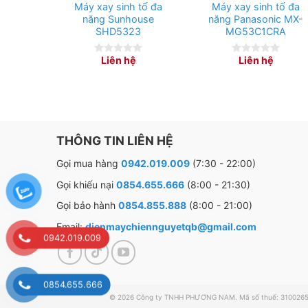
Máy xay sinh tố đa
Máy xay sinh tố đa
năng Sunhouse
năng Panasonic MX-
SHD5323
MG53C1CRA
Liên hệ
Liên hệ
0
0
out
out
of
of
5
5
THÔNG TIN LIÊN HỆ
Gọi mua hàng
0942.019.009
(7:30 - 22:00)
Gọi khiếu nại
0854.655.666
(8:00 - 21:30)
Gọi bảo hành
0854.855.888
(8:00 - 21:00)
Email:
dienmaychiennguyetqb@gmail.com
0942.019.009
0854.655.666
© 2026 Công ty TNHH PHƯƠNG NAM. Mã số thuế: 3100265238. 