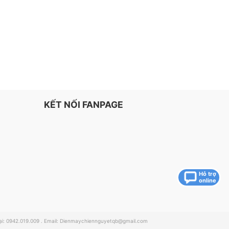
KẾT NỐI FANPAGE
Hỗ trợ
online
: 0942.019.009 . Email:
Dienmaychiennguyetqb@gmail.com