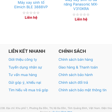
Máy xay sinh tố
năng Panasonic MX-
Elmich BLE 3888VP
V310KRA
Liên hệ
0
Liên hệ
0
out
out
of
of
5
5
LIÊN KẾT NHANH
CHÍNH SÁCH
Giới thiệu công ty
Chính sách bán hàng
Tuyển dụng nhân sự
Giao hàng & Thanh toán
Tư vấn mua hàng
Chính sách bảo hành
Gửi góp ý, khiếu nại
Chính sách đổi trả
Tìm hiểu về mua trả góp
Chính sách bảo mật thông tin
Địa chỉ: Khu phố 1, Phường Ba Đồn, Thị Xã Ba Đồn, Tỉnh Quảng Bình, Việt Nam. Điện thoại
Design by
Quảng Bình Web