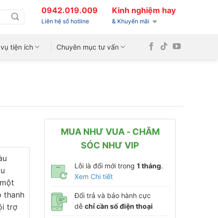
0942.019.009
Kinh nghiệm hay
Liên hệ số hotline
& Khuyến mãi
vụ tiện ích
Chuyên mục tư vấn
MUA NHƯ VUA - CHĂM
SÓC NHƯ VIP
àu
Lỗi là đổi mới trong
1 tháng
.
àu
Xem Chi tiết
 một
p thanh
Đổi trả và bảo hành cực
i trợ
dễ
chỉ cần số điện thoại