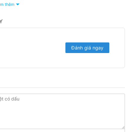
m thêm
Y
Đánh giá ngay
 theo phong cách Châu Âu trẻ trung, thanh lịch. Sản