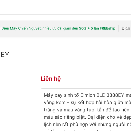
Dịch 
 Điện Mấy Chiến Nguyệt, nhiều ưu đãi giảm đến
50% + 5 lần FREEship
8EY
Liên hệ
Máy xay sinh tố Elmich BLE 3888EY m
vàng kem – sự kết hợp hài hòa giữa m
trắng và màu vàng tươi tắn để tạo nên
màu sắc riêng biệt. Đại diện cho vẻ đẹ
lịch nên rất phù hợp với những người nộ