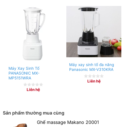
Máy xay sinh tố Bear có 2 cốc xay 350 ml làm từ nhựa
Máy xay sinh tố đa năng
an toàn, kháng vỡ, có thể sử dụng cho nhiều nhu cầu,
Máy Xay Sinh Tố
Panasonic MX-V310KRA
PANASONIC MX-
giúp bạn tiện xay các loại thức uống khác nhau
MP5151WRA
Liên hệ
0
out
Liên hệ
of
0
5
out
of
5
Sản phẩm thường mua cùng
Ghế massage Makano 20001