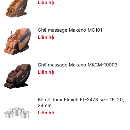
Liên hệ
Ghế massage Makano MC101
Liên hệ
Ghế massage Makano MKGM-10003
Liên hệ
Máy xay sinh tố Bear trang bị lưỡi dao 4 cánh bằng
inox 304 không gỉ, sắc bén
Bộ nồi Inox Elmich EL-2473 size 16, 20,
Lưỡi dao kép chia thành 2 hướng giúp xay nhuyễn mịn
24 cm
thực phẩm nhanh chóng, tiết kiệm thời gian.
Liên hệ
Xem thêm: Cách chọn sử dụng lưỡi dao máy xay sinh tố