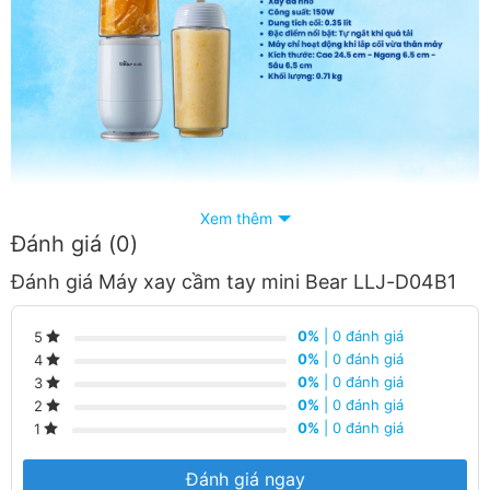
Xem thêm
Đánh giá (0)
Máy xay sinh tố cầm tay kiêm bình nước thiết kế nhỏ
Đánh giá Máy xay cầm tay mini Bear LLJ-D04B1
gọn, màu sắc trẻ trung, tươi tắn, tiện mang theo, sử
dụng được mọi lúc mọi nơi
0%
| 0 đánh giá
5
0%
| 0 đánh giá
4
Máy xay nhỏ gọn tiện lợi, có quai xách trên nắp máy
0%
| 0 đánh giá
3
xay dễ dàng cầm nắm, di chuyển, bỏ gọn vào balo, túi
0%
| 0 đánh giá
2
đựng mang theo đi học, tập thể dục, đi picnic, cắm trại,
0%
| 0 đánh giá
1
…
Đánh giá ngay