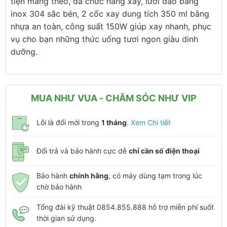
tiện mang theo, đa chức năng xay, lưỡi dao bằng
inox 304 sắc bén, 2 cốc xay dung tích 350 ml bằng
nhựa an toàn, công suất 150W giúp xay nhanh, phục
vụ cho bạn những thức uống tươi ngon giàu dinh
dưỡng.
MUA NHƯ VUA - CHĂM SÓC NHƯ VIP
Lỗi là đổi mới trong
1 tháng
.
Xem Chi tiết
Đổi trả và bảo hành cực dễ
chỉ cần số điện thoại
Bảo hành
chính hãng
, có máy dùng tạm trong lúc
chờ bảo hành
Tổng đài kỹ thuật 0854.855.888 hỗ trợ miễn phí suốt
thời gian sử dụng.