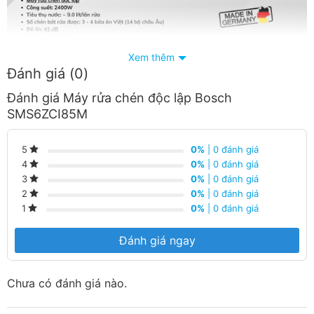
Xem thêm
Đánh giá (0)
Đánh giá Máy rửa chén độc lập Bosch
SMS6ZCI85M
0%
| 0 đánh giá
5
0%
| 0 đánh giá
4
0%
| 0 đánh giá
3
0%
| 0 đánh giá
2
0%
| 0 đánh giá
1
Đánh giá ngay
Chưa có đánh giá nào.
Máy rửa bát Bosch SMS6ZCI85M: Lựa chọn hoàn hảo
cho gian bếp hiện đại