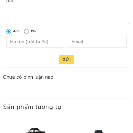
Lưu ý:
Đối với các loại hạt, có thể sơ chế trước khi tiến
hành nấu bằng cách tách vỏ và có thời gian ngâm để
đạt hiệu quả xay, nấu cao nhất.
Anh
Chị
GỬI
Chưa có bình luận nào
Sản phẩm tương tự