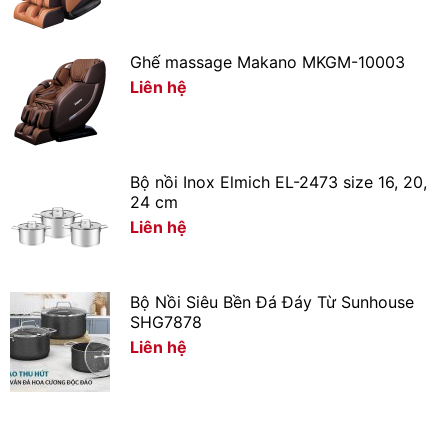
Ghế massage Makano MKGM-10003
Liên hệ
Thiết kế – Chất liệu
Bộ nồi Inox Elmich EL-2473 size 16, 20,
24 cm
– Thiết kế hiện đại, gọn gàng, thân nhựa màu đen chống
Liên hệ
bám bẩn, dễ dàng lau chùi, hài hoà với mọi không gian
bếp.
– Cối xay làm từ chất liệu thuỷ tinh có khả năng chịu
Bộ Nồi Siêu Bền Đá Đáy Từ Sunhouse
SHG7878
nhiệt và kháng vỡ tốt, an toàn trong quá trình xay, nấu.
Liên hệ
– Dung tích cối lên đến 1.75 lít (món nóng 1.4 lít, món
lạnh 1.75 lít), phục vụ tốt nhu cầu xay, nấu của cả gia
đình.