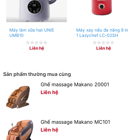
– Máy được tích hợp sẵn chế độ tự động làm sạch bằng
nước nóng, có thể loại bỏ dầu mỡ và cặn bẩn một cách
hiệu quả.
– Ngoài ra, máy làm sữa hạt còn được trang bị thêm chế
Máy làm sữa hạt UNIE
Máy xay nấu đa năng 9 in
UMB10
1 Lazychef LC-02SH
độ hâm nóng, trộn và tính năng hẹn giờ nấu thông minh.
Liên hệ
Liên hệ
0
0
out
out
of
of
5
5
Sản phẩm thường mua cùng
Ghế massage Makano 20001
Liên hệ
Ghế massage Makano MC101
Liên hệ