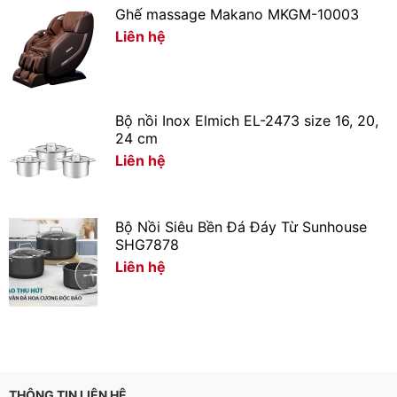
– Ngoài ra, công nghệ
ABT mâm giặt kháng khuẩn
giúp
Ghế massage Makano MKGM-10003
bảo vệ quần áo trước các tác nhân gây ảnh hưởng sức
Liên hệ
khoẻ như vi khuẩn.
Bộ nồi Inox Elmich EL-2473 size 16, 20,
24 cm
Liên hệ
Bộ Nồi Siêu Bền Đá Đáy Từ Sunhouse
SHG7878
Liên hệ
THÔNG TIN LIÊN HỆ