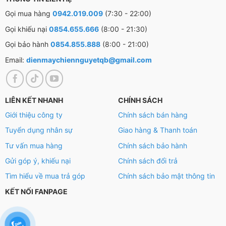
Gọi mua hàng
0942.019.009
(7:30 - 22:00)
Gọi khiếu nại
0854.655.666
(8:00 - 21:30)
Gọi bảo hành
0854.855.888
(8:00 - 21:00)
Email:
dienmaychiennguyetqb@gmail.com
*Hình ảnh chỉ mang tính chất minh họa sản phẩm
Động cơ – Công nghệ tiết kiệm điện
LIÊN KẾT NHANH
CHÍNH SÁCH
Giới thiệu công ty
Chính sách bán hàng
– AWM8-316K(B) sở hữu động cơ
truyền động gián tiếp
bằng dây curoa
cho phép người dùng có thể sở hữu
Tuyển dụng nhân sự
Giao hàng & Thanh toán
máy với giá thành phải chăng mà vẫn giữ được tính ổn
Tư vấn mua hàng
Chính sách bảo hành
định của máy khi sử dụng.
Gửi góp ý, khiếu nại
Chính sách đổi trả
Tìm hiểu về mua trả góp
Chính sách bảo mật thông tin
– Máy giặt đạt chuẩn 5 sao năng lượng với hiệu suất sử
dụng điện
10.4 Wh/kg.
KẾT NỐI FANPAGE