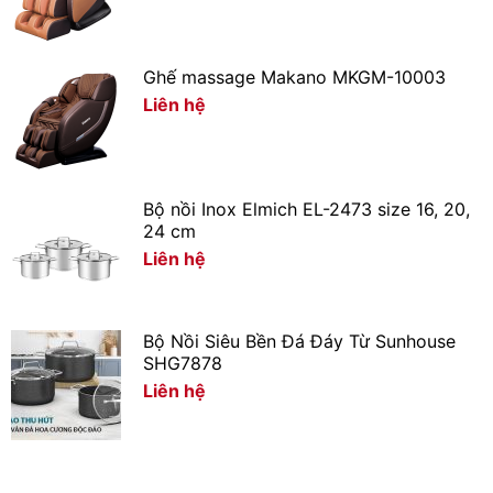
ảnh và chinh phục mọi tựa game yêu thích.
Xem thêm: Những độ phân giải màn hình phổ biến hiện
Ghế massage Makano MKGM-10003
nay trên tivi
Liên hệ
Bộ nồi Inox Elmich EL-2473 size 16, 20,
24 cm
Liên hệ
Bộ Nồi Siêu Bền Đá Đáy Từ Sunhouse
SHG7878
Liên hệ
*Hình ảnh chỉ mang tính chất minh họa
Công nghệ âm thanh