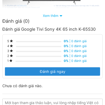
Xem thêm
Đánh giá (0)
Đánh giá Google Tivi Sony 4K 65 inch K-65S30
0%
| 0 đánh giá
5
0%
| 0 đánh giá
4
0%
| 0 đánh giá
3
0%
| 0 đánh giá
2
0%
| 0 đánh giá
1
Thiết kế
Đánh giá ngay
– Màn hình lớn 65 inch kết hợp cùng thiết kế viền siêu
mỏng giúp làm nổi bật màn hình của tivi Sony, cho
Chưa có đánh giá nào.
người xem hoàn toàn đắm chìm vào những khung hình
đang được trình chiếu.
– Google Tivi Sony 4K 65 inch K-65S30 sử dụng chân