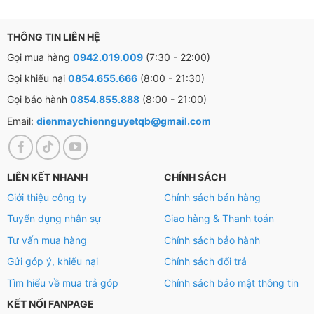
– Tivi Sony Bravia sử dụng hệ thống loa
2.0 kênh
cùng
công suất
20W
.
THÔNG TIN LIÊN HỆ
– Công nghệ Dolby Atmos
sử dụng thuật toán giúp tái
Gọi mua hàng
0942.019.009
(7:30 - 22:00)
tạo, giả lập hiệu ứng âm thanh vòm 3D sống động,
Gọi khiếu nại
0854.655.666
(8:00 - 21:30)
mang đến trải nghiệm nghe như đang ngồi trong rạp
Gọi bảo hành
0854.855.888
(8:00 - 21:00)
phim.
Email:
dienmaychiennguyetqb@gmail.com
–
Công nghệ X-Balanced
giúp mang đến những trải
nghiệm nghe nhạc phong phú, chân thật và thỏa mãn.
LIÊN KẾT NHANH
CHÍNH SÁCH
Giới thiệu công ty
Chính sách bán hàng
Tuyển dụng nhân sự
Giao hàng & Thanh toán
Tư vấn mua hàng
Chính sách bảo hành
Gửi góp ý, khiếu nại
Chính sách đổi trả
Tìm hiểu về mua trả góp
Chính sách bảo mật thông tin
KẾT NỐI FANPAGE