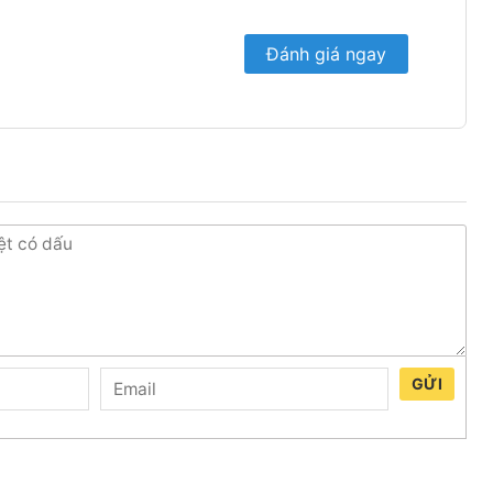
Đánh giá ngay
 hành bền bỉ
GỬI
n đại với đường nét bo tròn mềm mại ở cạnh bên, mặt
tinh tế. Sự kết hợp này mang lại vẻ ngoài sang trọng,
 nhấn thẩm mỹ cho căn phòng.