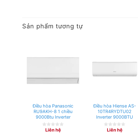
Sản phẩm tương tự
Điều hòa Panasonic
Điều hòa Hiense AS-
RU9AKH-8 1 chiều
10TR4RYDTU02
9000Btu Inverter
Inverter 9000BTU
Liên hệ
Liên hệ
0
0
out
out