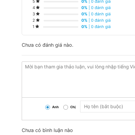
0%
| 0 đánh giá
5
0%
| 0 đánh giá
4
0%
| 0 đánh giá
3
0%
| 0 đánh giá
2
0%
| 0 đánh giá
1
Chưa có đánh giá nào.
Làm lạnh hiệu quả, tiết kiệm điện, vận
Anh
Chị
1. Thiết kế thanh lịch, tinh tế
Điều hòa Daikin FTKB50ZVMV sở hữu thiết kế hiệ
trắng nhám thanh lịch kết hợp với viền miệng gió 
Chưa có bình luận nào
phù hợp với nhiều không gian nội thất, tạo điểm