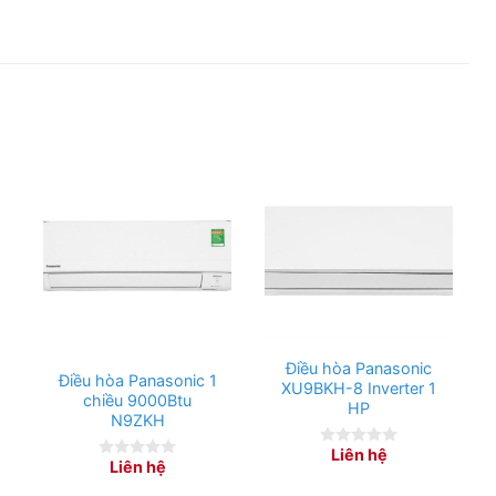
Điều hòa Panasonic
Điều hòa Panasonic 1
XU9BKH-8 Inverter 1
chiều 9000Btu
HP
N9ZKH
Liên hệ
0
Liên hệ
0
out
out
of