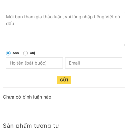
Anh
Chị
Bộ ba nồi đa năng, tiện ích đáp ứng mọi nhu cầu sử
dụng
GỬI
Chinh phục hầu hết tất cả các món từ dễ tới khó: các
Chưa có bình luận nào
món kho, hầm, canh ngọt, tới nấu lẩu đậm đà hay các
món chiên xào thay chảo rán thông thường, cả thổi cơm
dẻo ngon, trắng ngần cho bữa cơm gia đình đầm ấm,
hạnh phúc.
Sản phẩm tương tự