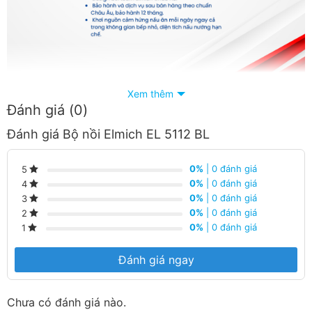
Xem thêm
Đánh giá (0)
BỘ NỒI CHỐNG DÍNH VÂN ĐÁ ÁNH KIM SIÊU BỀN
Đánh giá Bộ nồi Elmich EL 5112 BL
ELMICH EL 5112BL: ĐẸP TINH TẾ, BỀN VƯỢT TRỘI
0%
| 0 đánh giá
5
0%
| 0 đánh giá
4
0%
| 0 đánh giá
3
0%
| 0 đánh giá
2
0%
| 0 đánh giá
1
Đánh giá ngay
Chưa có đánh giá nào.