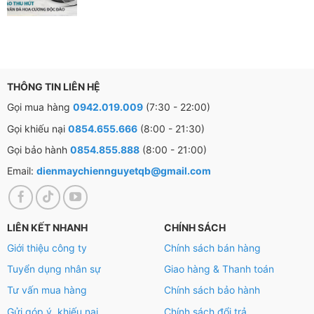
THÔNG TIN LIÊN HỆ
Gọi mua hàng
0942.019.009
(7:30 - 22:00)
Gọi khiếu nại
0854.655.666
(8:00 - 21:30)
Gọi bảo hành
0854.855.888
(8:00 - 21:00)
Email:
dienmaychiennguyetqb@gmail.com
LIÊN KẾT NHANH
CHÍNH SÁCH
Giới thiệu công ty
Chính sách bán hàng
Lớp chống dính hoàn hảo
Tuyển dụng nhân sự
Giao hàng & Thanh toán
Tư vấn mua hàng
Chính sách bảo hành
Trang bị chống dính vân đá ánh kim an toàn, siêu bền và
Gửi góp ý, khiếu nại
Chính sách đổi trả