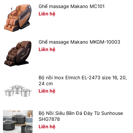
Ghế massage Makano MC101
Liên hệ
Ghế massage Makano MKGM-10003
Liên hệ
Tương thích với mọi loại bếp
Bộ nồi Inox Elmich EL-2473 size 16, 20,
24 cm
Bộ nồi chống dính vân đá ánh kim siêu bền Elmich EL
Liên hệ
5112BL sử dụng được trên nhiều loại bếp khác nhau:
bếp từ, bếp gas, bếp hồng ngoại, bếp điện,….
Bộ Nồi Siêu Bền Đá Đáy Từ Sunhouse
SHG7878
Liên hệ