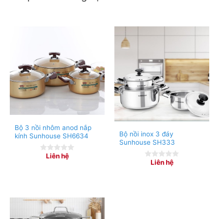
Bộ 3 nồi nhôm anod nắp
Bộ nồi inox 3 đáy
kính Sunhouse SH6634
Sunhouse SH333
Liên hệ
0
Liên hệ
0
out
out
of
of
5
5