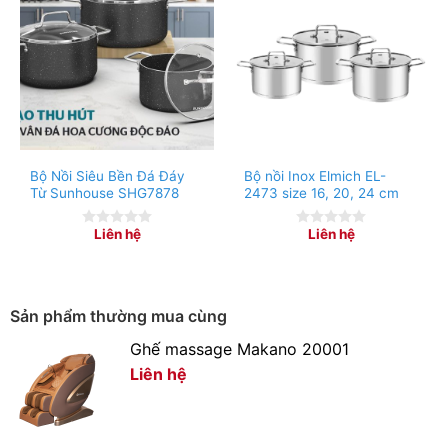
Tinh tế tới từng chi tiết, tối ưu hóa công năng sử dụng
Sắc xanh thời thượng, kiểu dáng trang nhã điểm tô cho
căn bếp thêm ấn tượng, đồng thời cũng là món đồ trang
trí cho bếp thêm đẹp sang.
Thiết kế thông minh tiết kiệm không gian nhờ khả năng
Bộ Nồi Siêu Bền Đá Đáy
Bộ nồi Inox Elmich EL-
xếp gọn, đáp ứng đầy đủ nhu cầu sử dụng.
Từ Sunhouse SHG7878
2473 size 16, 20, 24 cm
Liên hệ
Liên hệ
0
0
out
out
of
of
5
5
Sản phẩm thường mua cùng
Ghế massage Makano 20001
Liên hệ