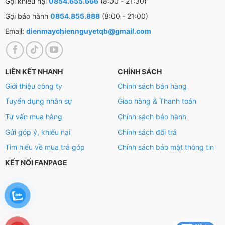
Gọi khiếu nại
0854.655.666
(8:00 - 21:30)
bám muội gây hao gas trong quá trình sử dụng.
Gọi bảo hành
0854.855.888
(8:00 - 21:00)
Email:
dienmaychiennguyetqb@gmail.com
LIÊN KẾT NHANH
CHÍNH SÁCH
Giới thiệu công ty
Chính sách bán hàng
Tuyển dụng nhân sự
Giao hàng & Thanh toán
Tư vấn mua hàng
Chính sách bảo hành
Gửi góp ý, khiếu nại
Chính sách đổi trả
Tìm hiểu về mua trả góp
Chính sách bảo mật thông tin
KẾT NỐI FANPAGE