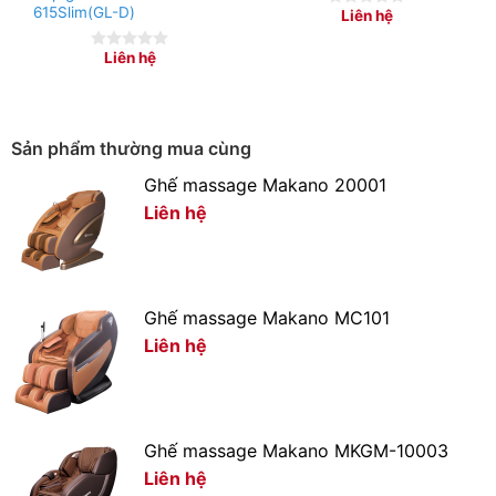
615Slim(GL-D)
Liên hệ
0
đầu đốt sẽ không bị biến dạng dù cho việc sử dụng
out
dưới nhiệt độ cao trong một khoảng thời gian dài khi
of
Liên hệ
0
5
out
ninh, hầm,… Họng bếp bằng thép không gỉ, không sinh
of
ra muội đen, cho ngọn lửa xanh không đen đáy nồi, tiết
5
kiệm nhiên liệu và an toàn khi sử dụng.
Sản phẩm thường mua cùng
Ghế massage Makano 20001
Liên hệ
Ghế massage Makano MC101
Liên hệ
Ghế massage Makano MKGM-10003
Liên hệ