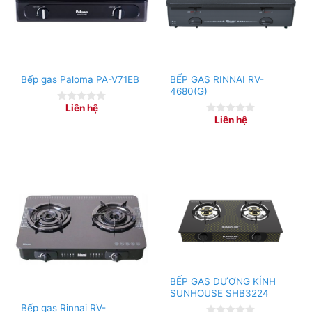
BẾP GAS RINNAI RV-
Bếp gas Paloma PA-V71EB
4680(G)
Liên hệ
0
Liên hệ
out
0
of
out
5
of
5
Đầu đốt bằng đồng thau & họng bếp inox cao cấp
BẾP GAS DƯƠNG KÍNH
SUNHOUSE SHB3224
Bếp gas Rinnai RV-
Được làm từ đồng thau chống bào mòn sử dụng lâu dài,