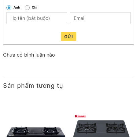
Anh
Chị
GỬI
Chưa có bình luận nào
Kiềng tráng men độc lập, siêu bền
Sản phẩm tương tự
Kiềng bếp tráng men siêu bền với 5 chân vững chắc
thiết kế vát cạnh chống trượt khi nấu, không sợ nghiêng
ngả, hết sức an toàn khi sử dụng. Kiềng độc lập có thể
tháo rời, tiện lợi cho việc lau chùi vệ sinh.