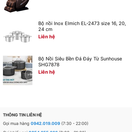
Bộ nồi Inox Elmich EL-2473 size 16, 20,
24 cm
Liên hệ
TIẾT KIỆM GAS – AN TOÀN SỬ DỤNG
Ngọn lửa xanh, cháy đều
Bộ Nồi Siêu Bền Đá Đáy Từ Sunhouse
Bếp gas đơn SUNHOUSE SHB212KT sử dụng hệ thống
SHG7878
đánh lửa Magneto (còn được gọi là hệ thống đánh lửa
Liên hệ
cơ), hoạt động dựa trên nguyên lí sử dụng 2 đá lửa đập
vào nhau tạo ra ngọn lửa đều và xanh. Hệ thống đánh
lửa Magneto điều khiển bằng núm vặn linh hoạt, bền bỉ,
ít hỏng hóc, không cần thay pin như ở hệ thống IC.
PEP đồng siêu bền, tiết kiệm nhiên liệu
THÔNG TIN LIÊN HỆ
Gọi mua hàng
0942.019.009
(7:30 - 22:00)
Pép đồng nguyên khối bền bỉ, không cong vênh, không