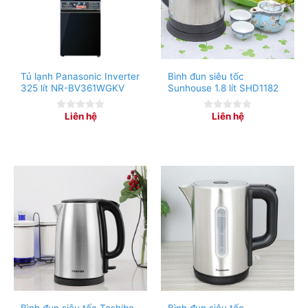
Tủ lạnh Panasonic Inverter
Bình đun siêu tốc
325 lít NR-BV361WGKV
Sunhouse 1.8 lít SHD1182
Liên hệ
Liên hệ
0
0
out
out
of
of
5
5
Tính năng an toàn, thông minh
An toàn tự động ngắt điện khi nước đã sôi
Ruột bình bằng thủy tinh toàn sức khỏe
Đèn Led báo máy hoạt động