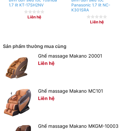
Bình đun siêu tốc Toshiba
Bình đun siêu tốc
Thân máy cách nhiệt, chống bỏng
1.7 lít KT-17SH2NV
Panasonic 1.7 lít NC-
K301SRA
Liên hệ
0
Liên hệ
out
0
of
out
5
of
5
Sản phẩm thường mua cùng
Ghế massage Makano 20001
Liên hệ
Ghế massage Makano MC101
Liên hệ
Ghế massage Makano MKGM-10003